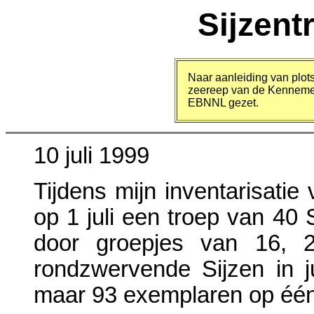
Sijzent
Naar aanleiding van plots
zeereep van de Kennemer
EBNNL gezet.
10 juli 1999
Tijdens mijn inventarisat
op 1 juli een troep van 40 
door groepjes van 16, 
rondzwervende Sijzen in j
maar 93 exemplaren op één