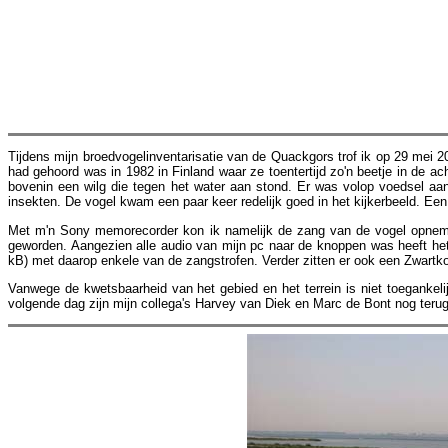
Tijdens mijn broedvogelinventarisatie van de Quackgors trof ik op 29 mei 
had gehoord was in 1982 in Finland waar ze toentertijd zo'n beetje in de a
bovenin een wilg die tegen het water aan stond. Er was volop voedsel a
insekten. De vogel kwam een paar keer redelijk goed in het kijkerbeeld. Een 
Met m'n Sony memorecorder kon ik namelijk de zang van de vogel opnemen
geworden. Aangezien alle audio van mijn pc naar de knoppen was heeft he
kB) met daarop enkele van de zangstrofen. Verder zitten er ook een Zwartk
Vanwege de kwetsbaarheid van het gebied en het terrein is niet toegankel
volgende dag zijn mijn collega's Harvey van Diek en Marc de Bont nog teru