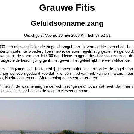
Grauwe Fitis
Geluidsopname zang
Quackgors, Voorne 29 mei 2003 Km-hok 37-52-31
2003 een mij vaag bekende zingende vogel aan. Ik vermoedde toen al dat het e
chtertuin zaten te broeden. Toen heb ik de soort regelmatig gezien en gehoo
anwezig in de vorm van 100.000den kleine muggen die daar vlogen en op de 
uitgebreide beschrijving ga ik niet geven. Het geluid lijkt me wel voldoende.
. Langzaam ben ik dichterbij gelopen totdat ik recht onder de vogel stond
t nog wel even geduurd voordat ik er een mp3 van heb kunnen maken, maar d
op, Nachtegaal en een Winterkoning doorheen te tetteren.
ijk heb ik de waarneming verder ook niet "gemeld" zoals dat heet. Jammer v
g geweest, maar hebben de vogel niet weer gehoord.