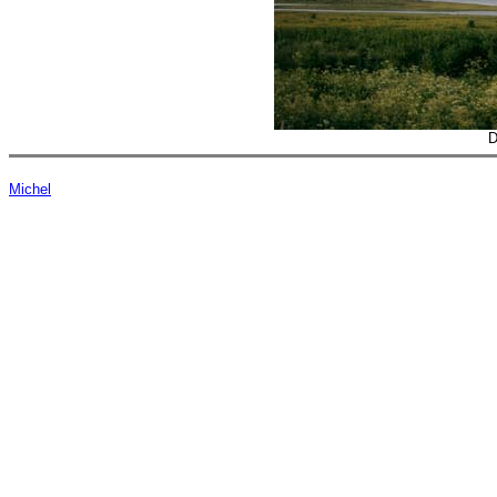
D
Michel