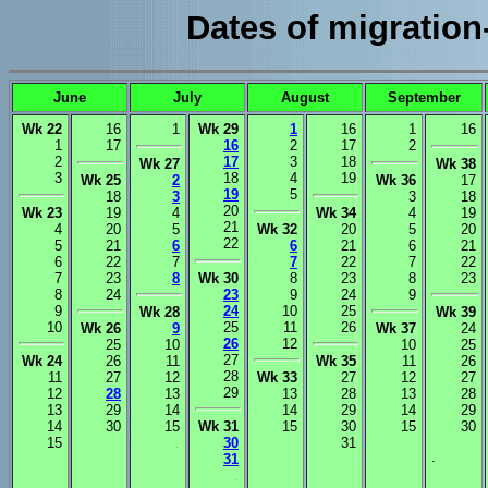
Dates of migratio
June
July
August
September
Wk 22
16
1
Wk 29
1
16
1
16
1
17
16
2
17
2
2
17
3
18
Wk 27
Wk 38
3
18
4
19
Wk 25
2
Wk 36
17
19
5
18
3
3
18
20
Wk 23
19
4
Wk 34
4
19
21
4
20
5
Wk 32
20
5
20
22
5
21
6
6
21
6
21
6
22
7
7
22
7
22
7
23
8
Wk 30
8
23
8
23
8
24
23
9
24
9
9
24
10
25
Wk 28
Wk 39
10
25
11
26
Wk 26
9
Wk 37
24
26
12
25
10
10
25
27
Wk 24
26
11
Wk 35
11
26
28
11
27
12
Wk 33
27
12
27
29
12
28
13
13
28
13
28
13
29
14
14
29
14
29
14
30
15
Wk 31
15
30
15
30
15
.
.
30
31
.
.
31
.
.