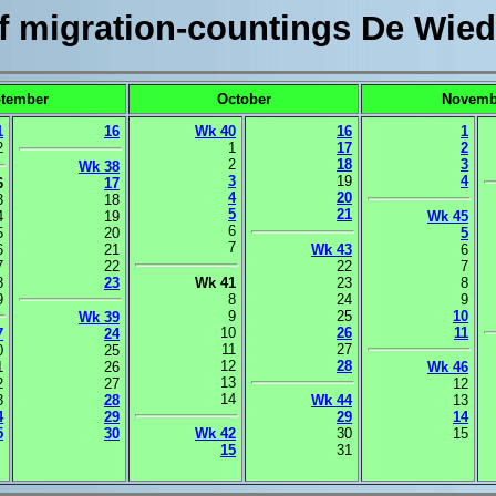
f migration-countings De Wie
tember
October
Novemb
1
16
Wk 40
16
1
2
1
17
2
2
18
3
Wk 38
3
19
4
6
17
4
20
3
18
5
21
4
19
Wk 45
6
5
20
5
7
6
21
Wk 43
6
7
22
22
7
8
23
Wk 41
23
8
9
8
24
9
9
25
10
Wk 39
10
26
11
7
24
11
27
0
25
12
28
1
26
Wk 46
13
2
27
12
14
3
28
Wk 44
13
4
29
29
14
5
30
Wk 42
30
15
15
31
.
.
.
.
.