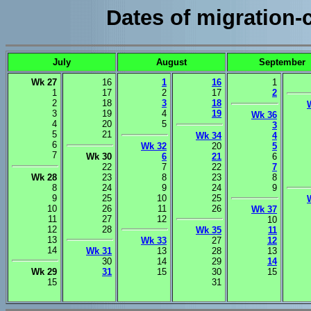
Dates of migration
July
August
September
Wk 27
16
1
16
1
1
17
2
17
2
2
18
3
18
3
19
4
19
Wk 36
4
20
5
3
5
21
Wk 34
4
6
Wk 32
20
5
7
Wk 30
6
21
6
22
7
22
7
Wk 28
23
8
23
8
8
24
9
24
9
9
25
10
25
10
26
11
26
Wk 37
11
27
12
10
12
28
Wk 35
11
13
Wk 33
27
12
14
Wk 31
13
28
13
30
14
29
14
Wk 29
31
15
30
15
15
.
.
31
.
.
.
.